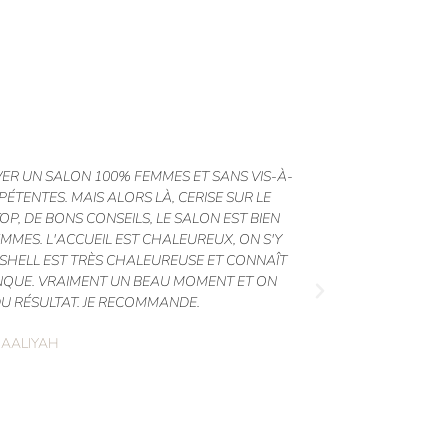
VER UN SALON 100% FEMMES ET SANS VIS-À-
SALON AU TO
ÉTENTES. MAIS ALORS LÀ, CERISE SUR LE
RESTER DES 
OP, DE BONS CONSEILS, LE SALON EST BIEN
POUR LA P
FEMMES. L'ACCUEIL EST CHALEUREUX, ON S'Y
RATTRAPER LE
SHELL EST TRÈS CHALEUREUSE ET CONNAÎT
NQUE. VRAIMENT UN BEAU MOMENT ET ON
DU RÉSULTAT. JE RECOMMANDE.
AALIYAH