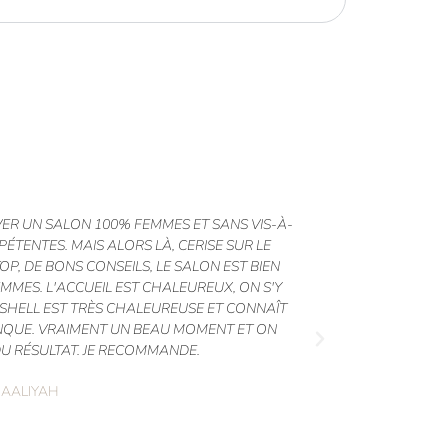
VER UN SALON 100% FEMMES ET SANS VIS-À-
SALON AU TO
ÉTENTES. MAIS ALORS LÀ, CERISE SUR LE
RESTER DES 
OP, DE BONS CONSEILS, LE SALON EST BIEN
POUR LA P
FEMMES. L'ACCUEIL EST CHALEUREUX, ON S'Y
RATTRAPER LE
SHELL EST TRÈS CHALEUREUSE ET CONNAÎT
NQUE. VRAIMENT UN BEAU MOMENT ET ON
DU RÉSULTAT. JE RECOMMANDE.
AALIYAH